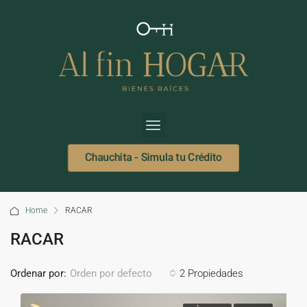
Chauchita - Simula tu Crédito
Home
RACAR
RACAR
Ordenar por:
2 Propiedades
Orden por defecto