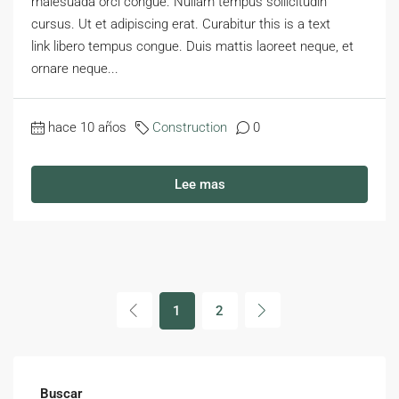
malesuada orci congue. Nullam tempus sollicitudin
cursus. Ut et adipiscing erat. Curabitur this is a text
link libero tempus congue. Duis mattis laoreet neque, et
ornare neque...
hace 10 años
Construction
0
Lee mas
1
2
Buscar